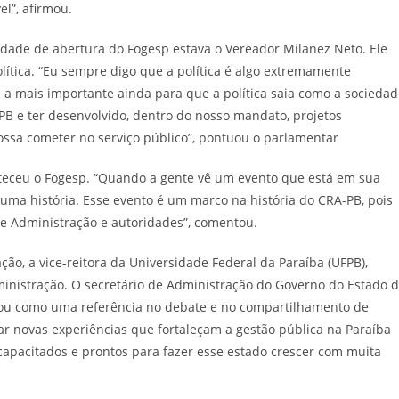
el”, afirmou.
nidade de abertura do Fogesp estava o Vereador Milanez Neto. Ele
lítica. “Eu sempre digo que a política é algo extremamente
é a mais importante ainda para que a política saia como a socieda
PB e ter desenvolvido, dentro do nosso mandato, projetos
ossa cometer no serviço público”, pontuou o parlamentar
lteceu o Fogesp. “Quando a gente vê um evento que está em sua
ma história. Esse evento é um marco na história do CRA-PB, pois
de Administração e autoridades”, comentou.
ão, a vice-reitora da Universidade Federal da Paraíba (UFPB),
inistração. O secretário de Administração do Governo do Estado 
lidou como uma referência no debate e no compartilhamento de
har novas experiências que fortaleçam a gestão pública na Paraíba
 capacitados e prontos para fazer esse estado crescer com muita