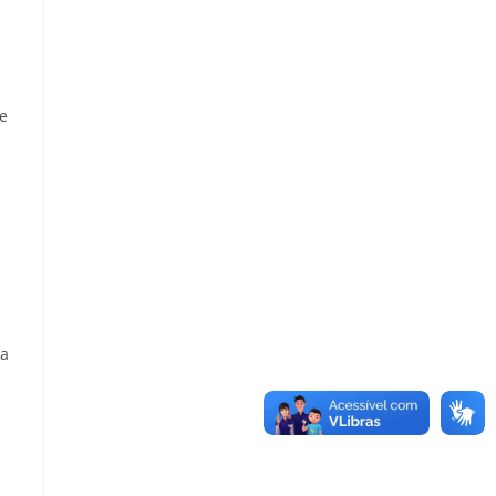
de
da