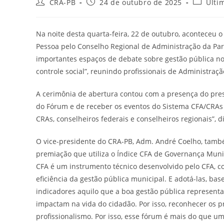
Autor
Post
Categori
CRA-PB
24 de outubro de 2025
Últi
do
publicado:
do
post:
post:
Na noite desta quarta-feira, 22 de outubro, aconteceu o
Pessoa pelo Conselho Regional de Administração da Par
importantes espaços de debate sobre gestão pública no
controle social”, reunindo profissionais de Administraçã
A cerimônia de abertura contou com a presença do pre
do Fórum e de receber os eventos do Sistema CFA/CRAs 
CRAs, conselheiros federais e conselheiros regionais”, d
O vice-presidente do CRA-PB, Adm. André Coelho, tamb
premiação que utiliza o Índice CFA de Governança Munic
CFA é um instrumento técnico desenvolvido pelo CFA, co
eficiência da gestão pública municipal. E adotá-las, bas
indicadores aquilo que a boa gestão pública representa
impactam na vida do cidadão. Por isso, reconhecer os 
profissionalismo. Por isso, esse fórum é mais do que u