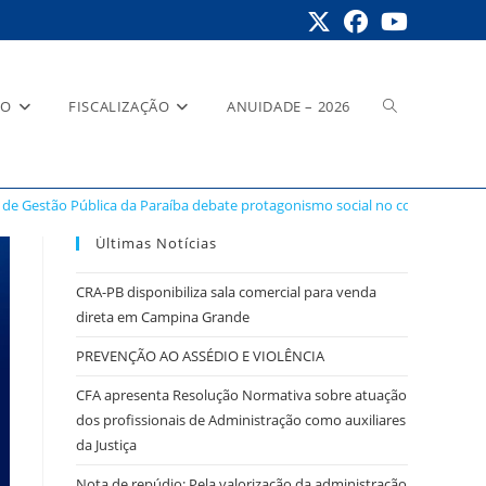
Alternar
RO
FISCALIZAÇÃO
ANUIDADE – 2026
de Gestão Pública da Paraíba debate protagonismo social no controle das po
pesquisa
Últimas Notícias
CRA-PB disponibiliza sala comercial para venda
direta em Campina Grande
do
PREVENÇÃO AO ASSÉDIO E VIOLÊNCIA
CFA apresenta Resolução Normativa sobre atuação
dos profissionais de Administração como auxiliares
site
da Justiça
Nota de repúdio: Pela valorização da administração