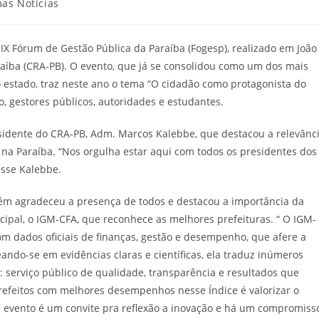
a
mas Notícias
 IX Fórum de Gestão Pública da Paraíba (Fogesp), realizado em João
aíba (CRA-PB). O evento, que já se consolidou como um dos mais
 estado, traz neste ano o tema “O cidadão como protagonista do
o, gestores públicos, autoridades e estudantes.
sidente do CRA-PB, Adm. Marcos Kalebbe, que destacou a relevânc
na Paraíba. “Nos orgulha estar aqui com todos os presidentes dos
isse Kalebbe.
ém agradeceu a presença de todos e destacou a importância da
ipal, o IGM-CFA, que reconhece as melhores prefeituras. “ O IGM-
m dados oficiais de finanças, gestão e desempenho, que afere a
eando-se em evidências claras e científicas, ela traduz inúmeros
: serviço público de qualidade, transparência e resultados que
prefeitos com melhores desempenhos nesse Índice é valorizar o
m evento é um convite pra reflexão a inovação e há um compromiss