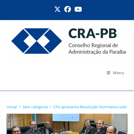
Ir
para
o
conteúdo
Menu
Blog
Inicial
>
Sem categoria
>
CFA apresenta Resolução Normativa sobre atu