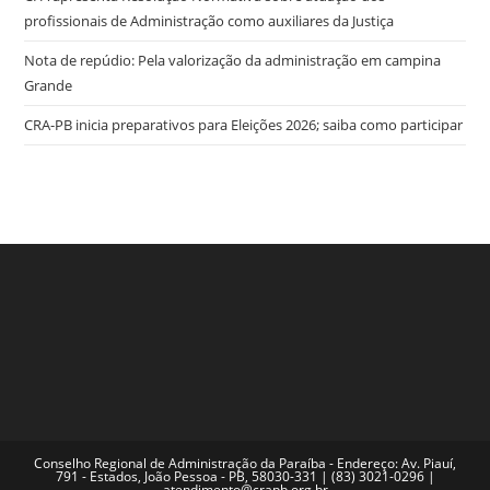
profissionais de Administração como auxiliares da Justiça
Nota de repúdio: Pela valorização da administração em campina
Grande
CRA-PB inicia preparativos para Eleições 2026; saiba como participar
Conselho Regional de Administração da Paraíba - Endereço: Av. Piauí,
791 - Estados, João Pessoa - PB, 58030-331 | (83) 3021-0296 |
atendimento@crapb.org.br