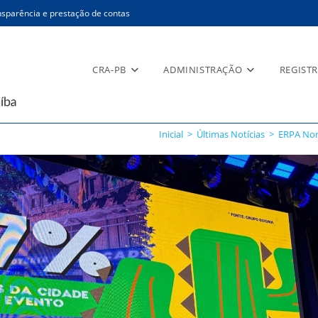
sparência e prestação de contas
CRA-PB
ADMINISTRAÇÃO
REGIST
Inicial
>
Últimas Notícias
>
ERPA Nor