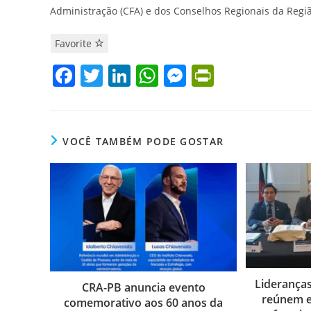
Administração (CFA) e dos Conselhos Regionais da Regi
Favorite
F
T
Li
W
M
Pr
a
w
n
h
e
in
c
itt
k
at
ss
tF
e
er
e
s
e
ri
VOCÊ TAMBÉM PODE GOSTAR
b
dI
A
n
e
o
n
p
g
n
o
p
er
dl
k
y
Liderança
CRA-PB anuncia evento
reúnem e
comemorativo aos 60 anos da