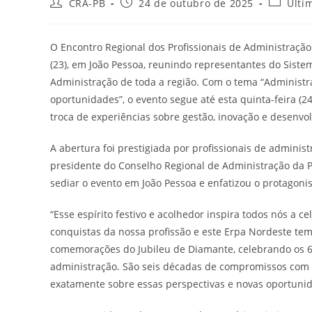
Autor
Post
Categori
CRA-PB
24 de outubro de 2025
Últi
do
publicado:
do
post:
post:
O Encontro Regional dos Profissionais de Administração
(23), em João Pessoa, reunindo representantes do Sistem
Administração de toda a região. Com o tema “Administr
oportunidades”, o evento segue até esta quinta-feira (
troca de experiências sobre gestão, inovação e desenvo
A abertura foi prestigiada por profissionais de administ
presidente do Conselho Regional de Administração da P
sediar o evento em João Pessoa e enfatizou o protagon
“Esse espírito festivo e acolhedor inspira todos nós a
conquistas da nossa profissão e este Erpa Nordeste tem
comemorações do Jubileu de Diamante, celebrando os 60
administração. São seis décadas de compromissos com a
exatamente sobre essas perspectivas e novas oportunid