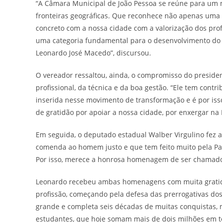
“A Câmara Municipal de João Pessoa se reúne para u
fronteiras geográficas. Que reconhece não apenas uma
concreto com a nossa cidade com a valorização dos profi
uma categoria fundamental para o desenvolvimento do p
Leonardo José Macedo”, discursou.
O vereador ressaltou, ainda, o compromisso do presiden
profissional, da técnica e da boa gestão. “Ele tem contr
inserida nesse movimento de transformação e é por is
de gratidão por apoiar a nossa cidade, por enxergar na 
Em seguida, o deputado estadual Walber Virgulino fez a
comenda ao homem justo e que tem feito muito pela Pa
Por isso, merece a honrosa homenagem de ser chamado
Leonardo recebeu ambas homenagens com muita gratidão
profissão, começando pela defesa das prerrogativas dos
grande e completa seis décadas de muitas conquistas, 
estudantes, que hoje somam mais de dois milhões em to