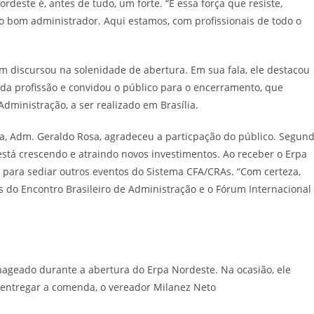
rdeste é, antes de tudo, um forte. “É essa força que resiste,
 bom administrador. Aqui estamos, com profissionais de todo o
 discursou na solenidade de abertura. Em sua fala, ele destacou
 da profissão e convidou o público para o encerramento, que
ministração, a ser realizado em Brasília.
íba, Adm. Geraldo Rosa, agradeceu a particpação do público. Segun
 está crescendo e atraindo novos investimentos. Ao receber o Erpa
 para sediar outros eventos do Sistema CFA/CRAs. “Com certeza,
s do Encontro Brasileiro de Administração e o Fórum Internacional
ageado durante a abertura do Erpa Nordeste. Na ocasião, ele
 entregar a comenda, o vereador Milanez Neto