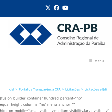
Ir
para
o
conteúdo
Menu
Licitações e Editais CFA
Inicial
>
Portal da Transparência CFA
>
Licitações
>
Licitações e Editai
[fusion_builder_container hundred_percent=”no”
equal_height_columns=”no” menu_anchor=””
hide_on_mobile=”small-visibility,medium-visibility,large-visibility”