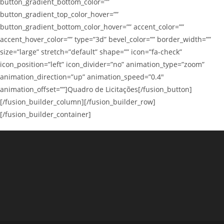
button_gradient_bottom_color=””
button_gradient_top_color_hover=””
button_gradient_bottom_color_hover=”” accent_color=””
accent_hover_color=”” type=”3d” bevel_color=”” border_width=””
size=”large” stretch=”default” shape=”” icon=”fa-check”
icon_position=”left” icon_divider=”no” animation_type=”zoom”
animation_direction=”up” animation_speed=”0.4″
animation_offset=””]Quadro de Licitações[/fusion_button]
[/fusion_builder_column][/fusion_builder_row]
[/fusion_builder_container]