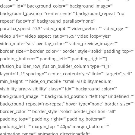
class=”” id=”” background_color=”” background_image=””
background_position=”center center” background_repeat=”no-
repeat” fade=”no” background_parallax=”none”
parallax_speed=”0.3″ video_mp4=”” video_webm=”” video_ogv=””
video_url=”” video_aspect_ratio=”16:9″ video_loop=”yes”
video_mute=”yes” overlay_color=”” video_preview_image=””
border_size=”” border_color=”” border_style=”solid” padding_top=””
padding_bottom=”” padding_left=”” padding_right=””]
[fusion_builder_row][fusion_builder_column type=”1_1″
layout=”1_1″ spacing=”” center_content=”yes” link=”” target=”_self”
min_height=”” hide_on_mobile=”small-visibility,medium-
visibility,large-visibility” class=”” id=”” background_color=””
background_image=”” background_position=”left top” undefined=””
background_repeat=”no-repeat” hover_type=”none” border_size=””
border_color=”” border_style=”solid” border_position=”all”
padding_top=”” padding_right=”” padding_bottom=””
padding_left=”” margin_top=”-40px” margin_bottom=””
animation_type=”” animation_direction=”left”