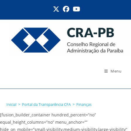
Ir
para
o
conteúdo
Menu
Finanças
Inicial
>
Portal da Transparência CFA
>
Finanças
[fusion_builder_container hundred_percent=”no”
equal_height_columns=”no” menu_anchor=””
hide_on_mobile=”small-visibility,medium-visibility,large-visibility”