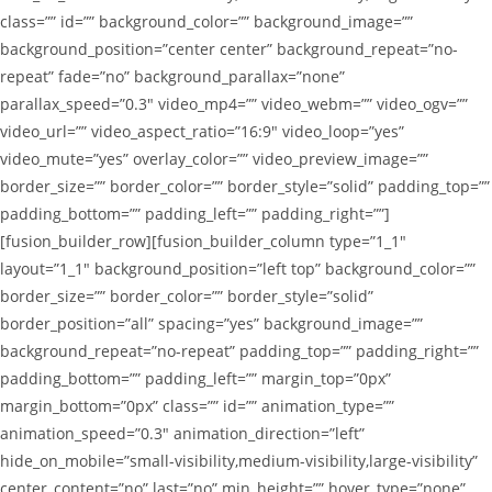
class=”” id=”” background_color=”” background_image=””
background_position=”center center” background_repeat=”no-
repeat” fade=”no” background_parallax=”none”
parallax_speed=”0.3″ video_mp4=”” video_webm=”” video_ogv=””
video_url=”” video_aspect_ratio=”16:9″ video_loop=”yes”
video_mute=”yes” overlay_color=”” video_preview_image=””
border_size=”” border_color=”” border_style=”solid” padding_top=””
padding_bottom=”” padding_left=”” padding_right=””]
[fusion_builder_row][fusion_builder_column type=”1_1″
layout=”1_1″ background_position=”left top” background_color=””
border_size=”” border_color=”” border_style=”solid”
border_position=”all” spacing=”yes” background_image=””
background_repeat=”no-repeat” padding_top=”” padding_right=””
padding_bottom=”” padding_left=”” margin_top=”0px”
margin_bottom=”0px” class=”” id=”” animation_type=””
animation_speed=”0.3″ animation_direction=”left”
hide_on_mobile=”small-visibility,medium-visibility,large-visibility”
center_content=”no” last=”no” min_height=”” hover_type=”none”