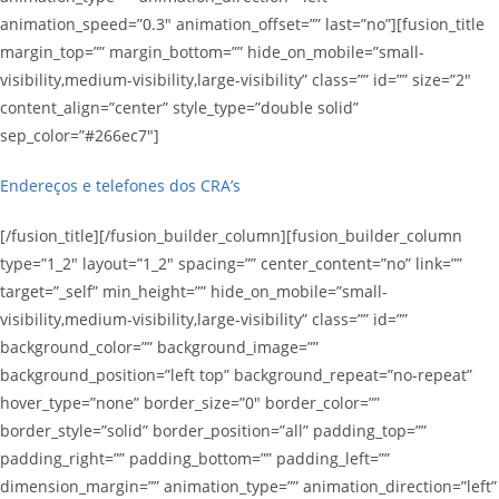
animation_speed=”0.3″ animation_offset=”” last=”no”][fusion_title
margin_top=”” margin_bottom=”” hide_on_mobile=”small-
visibility,medium-visibility,large-visibility” class=”” id=”” size=”2″
content_align=”center” style_type=”double solid”
sep_color=”#266ec7″]
Endereços e telefones dos CRA’s
[/fusion_title][/fusion_builder_column][fusion_builder_column
type=”1_2″ layout=”1_2″ spacing=”” center_content=”no” link=””
target=”_self” min_height=”” hide_on_mobile=”small-
visibility,medium-visibility,large-visibility” class=”” id=””
background_color=”” background_image=””
background_position=”left top” background_repeat=”no-repeat”
hover_type=”none” border_size=”0″ border_color=””
border_style=”solid” border_position=”all” padding_top=””
padding_right=”” padding_bottom=”” padding_left=””
dimension_margin=”” animation_type=”” animation_direction=”left”