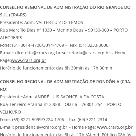
CONSELHO REGIONAL DE ADMINISTRAÇÃO DO RIO GRANDE DO
SUL (CRA-RS)
Presidente: Adm. VALTER LUIZ DE LEMOS
Rua Marcílio Dias nº 1030 – Menino Deus – 90130-000 – PORTO
ALEGRE/RS
Fone: (51) 3014-4700/3014-4769 – Fax: (51) 3233-3006
E-mail: diretoria@crars.org.br;secretaria@crars.org.br – Home
Page:
www.crars.org.br
Horário de funcionamento: das 8h 30min às 17h 30min
CONSELHO REGIONAL DE ADMINISTRAÇÃO DE RONDÔNIA (CRA-
RO)
Presidente:Adm. ANDRÉ LUIS SAONCELA DA COSTA
Rua Tenreiro Aranha nº 2.988 – Olaria – 76801-254 – PORTO
VELHO/RO
Fone: (69) 3221-5099/3224-1706 – Fax: (69) 3221-2314
E-mail: presidencia@craro.org.br – Home Page:
www.craro.org.br
Horário de funcionamento: das 8h às 17h /Atend. Público 08h às