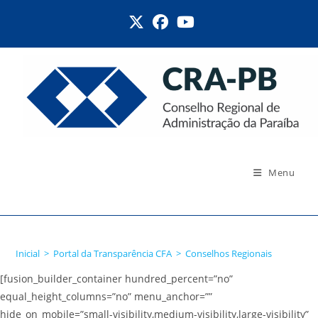
Ir
para
o
conteúdo
Menu
Conselhos Regionais
Inicial
>
Portal da Transparência CFA
>
Conselhos Regionais
[fusion_builder_container hundred_percent=”no”
equal_height_columns=”no” menu_anchor=””
hide_on_mobile=”small-visibility,medium-visibility,large-visibility”