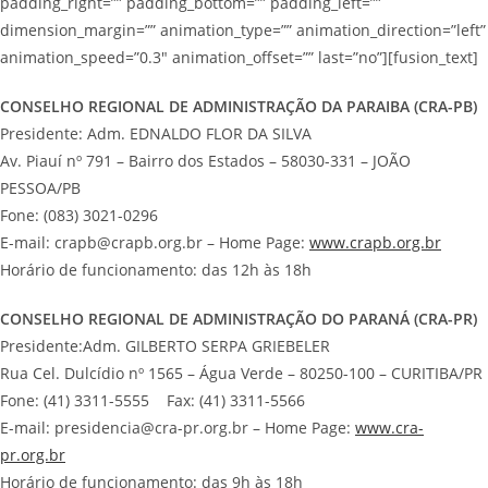
padding_right=”” padding_bottom=”” padding_left=””
dimension_margin=”” animation_type=”” animation_direction=”left”
animation_speed=”0.3″ animation_offset=”” last=”no”][fusion_text]
CONSELHO REGIONAL DE ADMINISTRAÇÃO DA PARAIBA (CRA-PB)
Presidente: Adm. EDNALDO FLOR DA SILVA
Av. Piauí nº 791 – Bairro dos Estados – 58030-331 – JOÃO
PESSOA/PB
Fone: (083) 3021-0296
E-mail: crapb@crapb.org.br – Home Page:
www.crapb.org.br
Horário de funcionamento: das 12h às 18h
CONSELHO REGIONAL DE ADMINISTRAÇÃO DO PARANÁ (CRA-PR)
Presidente:Adm. GILBERTO SERPA GRIEBELER
Rua Cel. Dulcídio nº 1565 – Água Verde – 80250-100 – CURITIBA/PR
Fone: (41) 3311-5555 Fax: (41) 3311-5566
E-mail: presidencia@cra-pr.org.br – Home Page:
www.cra-
pr.org.br
Horário de funcionamento: das 9h às 18h