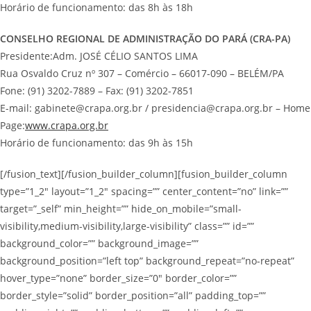
Horário de funcionamento: das 8h às 18h
CONSELHO REGIONAL DE ADMINISTRAÇÃO DO PARÁ (CRA-PA)
Presidente:Adm. JOSÉ CÉLIO SANTOS LIMA
Rua Osvaldo Cruz nº 307 – Comércio – 66017-090 – BELÉM/PA
Fone: (91) 3202-7889 – Fax: (91) 3202-7851
E-mail: gabinete@crapa.org.br / presidencia@crapa.org.br – Home
Page:
www.crapa.org.br
Horário de funcionamento: das 9h às 15h
[/fusion_text][/fusion_builder_column][fusion_builder_column
type=”1_2″ layout=”1_2″ spacing=”” center_content=”no” link=””
target=”_self” min_height=”” hide_on_mobile=”small-
visibility,medium-visibility,large-visibility” class=”” id=””
background_color=”” background_image=””
background_position=”left top” background_repeat=”no-repeat”
hover_type=”none” border_size=”0″ border_color=””
border_style=”solid” border_position=”all” padding_top=””