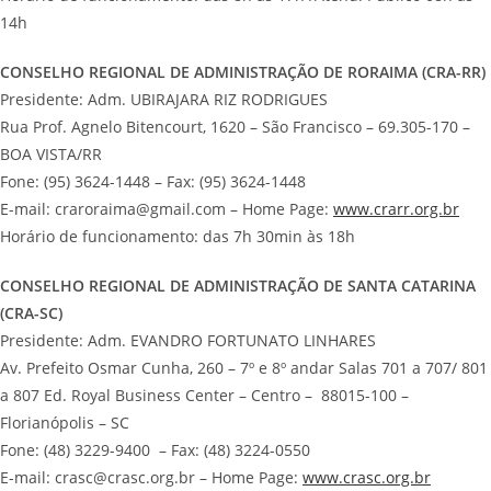
14h
CONSELHO REGIONAL DE ADMINISTRAÇÃO DE RORAIMA (CRA-RR)
Presidente: Adm. UBIRAJARA RIZ RODRIGUES
Rua Prof. Agnelo Bitencourt, 1620 – São Francisco – 69.305-170 –
BOA VISTA/RR
Fone: (95) 3624-1448 – Fax: (95) 3624-1448
E-mail: craroraima@gmail.com – Home Page:
www.crarr.org.br
Horário de funcionamento: das 7h 30min às 18h
CONSELHO REGIONAL DE ADMINISTRAÇÃO DE SANTA CATARINA
(CRA-SC)
Presidente: Adm. EVANDRO FORTUNATO LINHARES
Av. Prefeito Osmar Cunha, 260 – 7º e 8º andar Salas 701 a 707/ 801
a 807 Ed. Royal Business Center – Centro – 88015-100 –
Florianópolis – SC
Fone: (48) 3229-9400 – Fax: (48) 3224-0550
E-mail: crasc@crasc.org.br – Home Page:
www.crasc.org.br