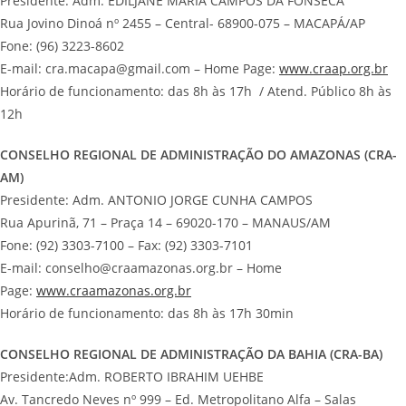
Presidente: Adm. EDILJANE MARIA CAMPOS DA FONSECA
Rua Jovino Dinoá nº 2455 – Central- 68900-075 – MACAPÁ/AP
Fone: (96) 3223-8602
E-mail: cra.macapa@gmail.com – Home Page:
www.craap.org.br
Horário de funcionamento: das 8h às 17h / Atend. Público 8h às
12h
CONSELHO REGIONAL DE ADMINISTRAÇÃO DO AMAZONAS (CRA-
AM)
Presidente: Adm. ANTONIO JORGE CUNHA CAMPOS
Rua Apurinã, 71 – Praça 14 – 69020-170 – MANAUS/AM
Fone: (92) 3303-7100 – Fax: (92) 3303-7101
E-mail: conselho@craamazonas.org.br – Home
Page:
www.craamazonas.org.br
Horário de funcionamento: das 8h às 17h 30min
CONSELHO REGIONAL DE ADMINISTRAÇÃO DA BAHIA (CRA-BA)
Presidente:Adm. ROBERTO IBRAHIM UEHBE
Av. Tancredo Neves nº 999 – Ed. Metropolitano Alfa – Salas