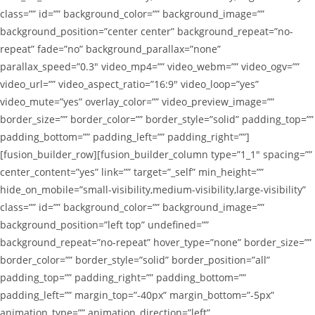
class=”” id=”” background_color=”” background_image=””
background_position=”center center” background_repeat=”no-
repeat” fade=”no” background_parallax=”none”
parallax_speed=”0.3″ video_mp4=”” video_webm=”” video_ogv=””
video_url=”” video_aspect_ratio=”16:9″ video_loop=”yes”
video_mute=”yes” overlay_color=”” video_preview_image=””
border_size=”” border_color=”” border_style=”solid” padding_top=””
padding_bottom=”” padding_left=”” padding_right=””]
[fusion_builder_row][fusion_builder_column type=”1_1″ spacing=””
center_content=”yes” link=”” target=”_self” min_height=””
hide_on_mobile=”small-visibility,medium-visibility,large-visibility”
class=”” id=”” background_color=”” background_image=””
background_position=”left top” undefined=””
background_repeat=”no-repeat” hover_type=”none” border_size=””
border_color=”” border_style=”solid” border_position=”all”
padding_top=”” padding_right=”” padding_bottom=””
padding_left=”” margin_top=”-40px” margin_bottom=”-5px”
animation_type=”” animation_direction=”left”