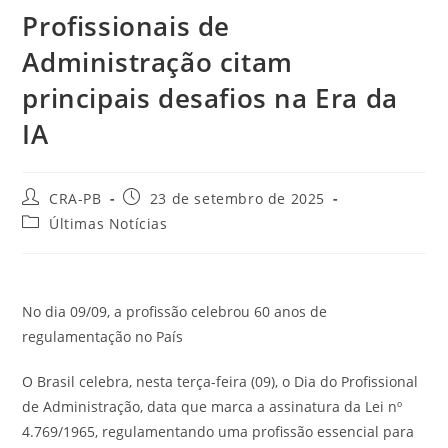
Profissionais de
Administração citam
principais desafios na Era da
IA
Autor
Post
CRA-PB
23 de setembro de 2025
do
publicado:
Categoria
Últimas Notícias
post:
do
post:
No dia 09/09, a profissão celebrou 60 anos de
regulamentação no País
O Brasil celebra, nesta terça-feira (09), o Dia do Profissional
de Administração, data que marca a assinatura da Lei nº
4.769/1965, regulamentando uma profissão essencial para