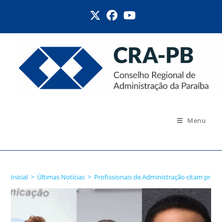
Ir
para
o
conteúdo
Menu
Blog
Inicial
>
Últimas Notícias
>
Profissionais de Administração citam princi