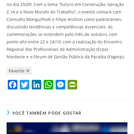
no dia 25/09. Com o tema “Futuro em Construção: Geração
Z, IA e o Novo Mundo do Trabalho”, o evento contará com
Consuêlo Monguilhott e Filipe Andson como palestrantes,
discutindo tendências e competências essenciais. As
comemorações se estendem pelo mês de outubro, com
ponto alto entre 22 e 24/10, com a realização do Encontro
Regional dos Profissionais de Administração (Erpa)
Nordeste e o Fórum de Gestão Pública da Paraíba (Fogesp).
Favorite
F
T
Li
W
M
Pr
a
w
n
h
e
in
c
itt
k
at
ss
tF
e
er
e
s
e
ri
VOCÊ TAMBÉM PODE GOSTAR
b
dI
A
n
e
o
n
p
g
n