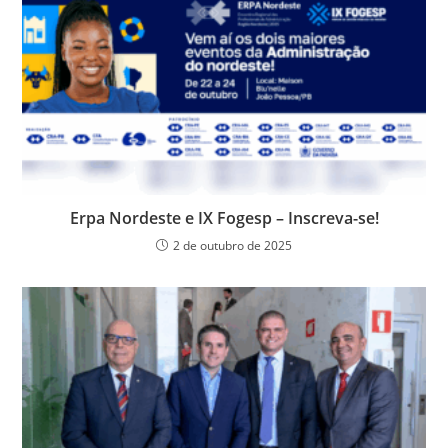
o
p
er
dl
k
y
Erpa Nordeste e IX Fogesp – Inscreva-se!
2 de outubro de 2025