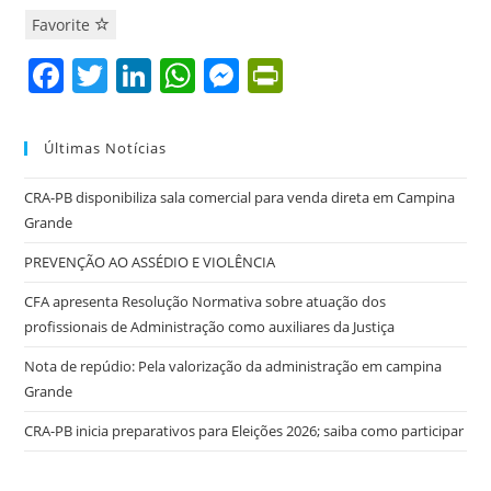
Favorite
F
T
Li
W
M
Pr
a
w
n
h
e
in
c
itt
k
at
ss
tF
Últimas Notícias
e
er
e
s
e
ri
CRA-PB disponibiliza sala comercial para venda direta em Campina
b
dI
A
n
e
Grande
o
n
p
g
n
PREVENÇÃO AO ASSÉDIO E VIOLÊNCIA
o
p
er
dl
CFA apresenta Resolução Normativa sobre atuação dos
k
y
profissionais de Administração como auxiliares da Justiça
Nota de repúdio: Pela valorização da administração em campina
Grande
CRA-PB inicia preparativos para Eleições 2026; saiba como participar