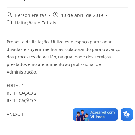
Autor
Post
Herson Freitas
10 de abril de 2019
do
publicado:
Categoria
Licitações e Editais
post:
do
post:
Proposta de licitação. Utilize este espaço para sanar
dúvidas e sugerir melhorias, colaborando para o avanço
dos processos de gestão, na qualidade dos serviços
prestados e no atendimento ao profissional de
Administração.
EDITAL 1
RETIFICAÇÃO 2
RETIFICAÇÃO 3
ANEXO III