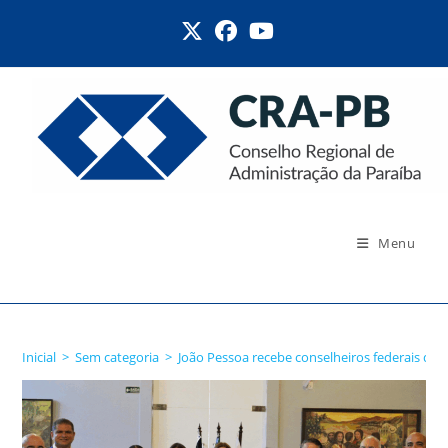
Ir
para
o
conteúdo
Menu
Blog
Inicial
>
Sem categoria
>
João Pessoa recebe conselheiros federais de t