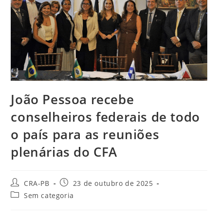
João Pessoa recebe
conselheiros federais de todo
o país para as reuniões
plenárias do CFA
Autor
Post
CRA-PB
23 de outubro de 2025
do
publicado:
Categoria
Sem categoria
post:
do
post: