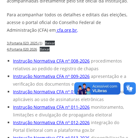
acompanhadas diretamente pelo site oficial da instituição.
Para acompanhar todos os detalhes e editais das eleições,
acesse o portal oficial do Conselho Federal de
Administração (CFA) em
cfa.org.br
.
3.Portaria 023_2025 (1)
Baixar
4.Portaria 020 2026
Baixar
Instrução Normativa CFA nº 008-2026
procedimentos
relativos ao pedido de registro de chapas
Instrução Normativa CFA nº 009-2026
apresentação e a
verificação dos documentos e certidões
Instrução Normativa CFA nº 010-2026
requisitos técnicos
aplicáveis ao uso de assinaturas eletrônicas
Instrução Normativa CFA nº 011-2026
monitoramento,
limitações e divulgação de propaganda eleitoral
Instrução Normativa CFA nº 012-2026
integração do
Portal Eleitoral com a plataforma gov.br
Instrução Normativa CFA nº 013-2026
disponibilização e