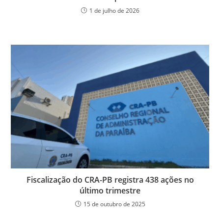
o
p
er
dl
1 de julho de 2026
k
y
Fiscalização do CRA-PB registra 438 ações no
último trimestre
15 de outubro de 2025