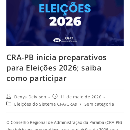
CRA-PB inicia preparativos
para Eleições 2026; saiba
como participar
Autor
Post
Denys Deivison
11 de maio de 2026
do
publicado:
Categoria
Eleições do Sistema CFA/CRAs
/
Sem categoria
post:
do
post:
O Conselho Regional de Administração da Paraíba (CRA-PB)
deu início aos preparativos para as eleições de 2026, que