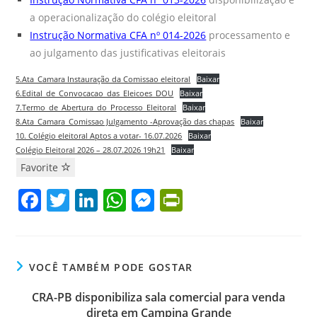
a operacionalização do colégio eleitoral
Instrução Normativa CFA nº 014-2026
processamento e
ao julgamento das justificativas eleitorais
5.Ata_Camara Instauração da Comissao eleitoral
Baixar
6.Edital_de_Convocacao_das_Eleicoes_DOU
Baixar
7.Termo_de_Abertura_do_Processo_Eleitoral
Baixar
8.Ata_Camara_Comissao Julgamento -Aprovação das chapas
Baixar
10. Colégio eleitoral Aptos a votar- 16.07.2026
Baixar
Colégio Eleitoral 2026 – 28.07.2026 19h21
Baixar
Favorite
F
T
Li
W
M
Pr
a
w
n
h
e
in
c
itt
k
at
ss
tF
e
er
e
s
e
ri
VOCÊ TAMBÉM PODE GOSTAR
b
dI
A
n
e
CRA-PB disponibiliza sala comercial para venda
o
n
p
g
n
direta em Campina Grande