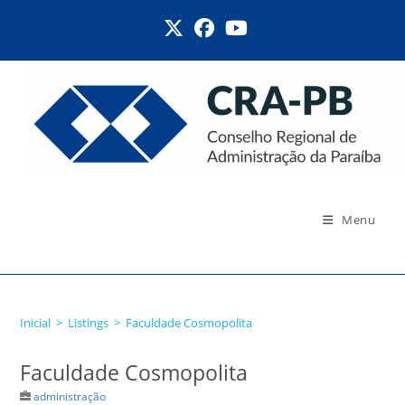
Ir
para
o
conteúdo
Menu
Faculdade Cosmopolita
Inicial
>
Listings
>
Faculdade Cosmopolita
Faculdade Cosmopolita
administração