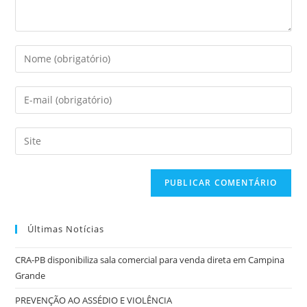
Digite
seu
nome
Digite
ou
seu
nome
endereço
Digite
de
de
o
usuário
e-
URL
para
mail
do
comentar
para
seu
comentar
site
Últimas Notícias
(opcional)
CRA-PB disponibiliza sala comercial para venda direta em Campina
Grande
PREVENÇÃO AO ASSÉDIO E VIOLÊNCIA