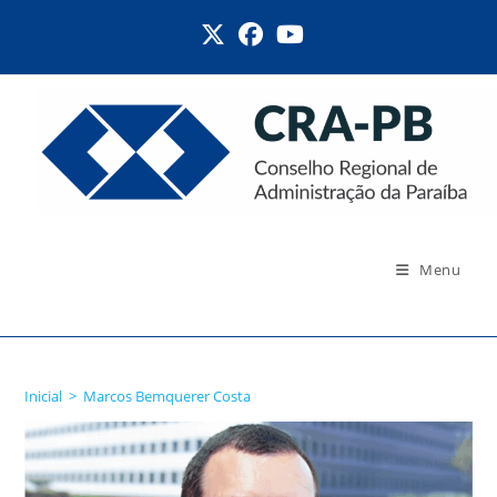
Ir
para
o
conteúdo
Menu
Marcos Bemquerer Costa
Inicial
>
Marcos Bemquerer Costa