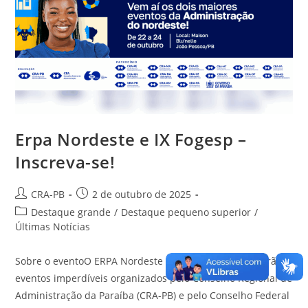
Erpa Nordeste e IX Fogesp –
Inscreva-se!
Autor
Post
CRA-PB
2 de outubro de 2025
do
publicado:
Categoria
Destaque grande
/
Destaque pequeno superior
/
post:
do
Últimas Notícias
post:
Sobre o eventoO ERPA Nordeste 2025 e o IX FOGESP serão
eventos imperdíveis organizados pelo Conselho Regional de
Administração da Paraíba (CRA-PB) e pelo Conselho Federal