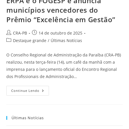
ERPA e o FOGESP e anuncia
municípios vencedores do
Prêmio “Excelência em Gestão”
Autor
Post
CRA-PB
14 de outubro de 2025
do
publicado:
Categoria
Destaque grande
/
Últimas Notícias
post:
do
post:
O Conselho Regional de Administração da Paraíba (CRA-PB)
realizou, nesta terça-feira (14), um café da manhã com a
imprensa para o lançamento oficial do Encontro Regional
dos Profissionais de Administração…
CRA-
Continue Lendo
PB
Lança
Oficialmente
O
ERPA
E
Últimas Notícias
O
FOGESP
E