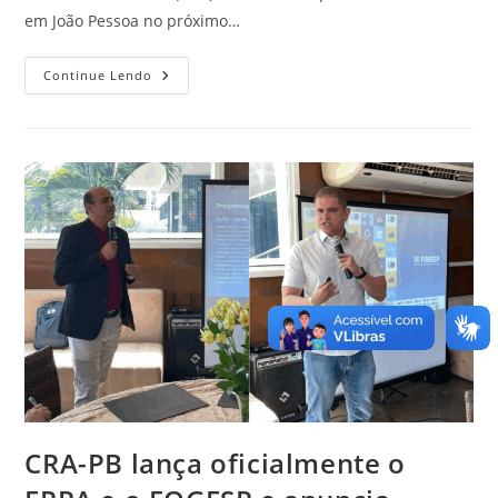
em João Pessoa no próximo…
Ministro
Continue Lendo
Do
TCU
Participará
De
Fórum
De
Gestão
Pública
Promovido
Pelo
CRA-
PB
Em
JP
CRA-PB lança oficialmente o