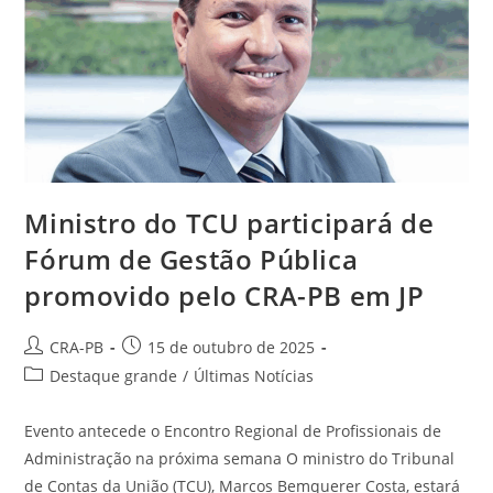
Ministro do TCU participará de
Fórum de Gestão Pública
promovido pelo CRA-PB em JP
Autor
Post
CRA-PB
15 de outubro de 2025
do
publicado:
Categoria
Destaque grande
/
Últimas Notícias
post:
do
post:
Evento antecede o Encontro Regional de Profissionais de
Administração na próxima semana O ministro do Tribunal
de Contas da União (TCU), Marcos Bemquerer Costa, estará