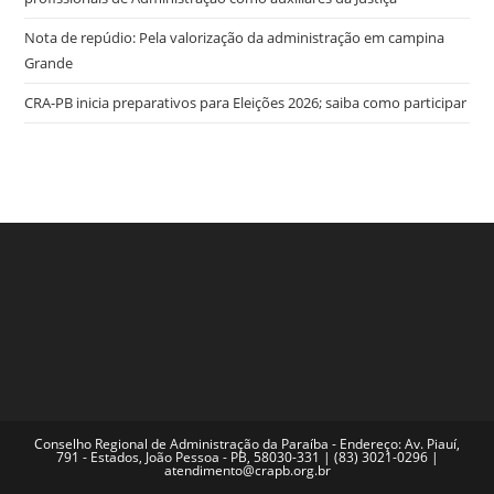
Nota de repúdio: Pela valorização da administração em campina
Grande
CRA-PB inicia preparativos para Eleições 2026; saiba como participar
Conselho Regional de Administração da Paraíba - Endereço: Av. Piauí,
791 - Estados, João Pessoa - PB, 58030-331 | (83) 3021-0296 |
atendimento@crapb.org.br