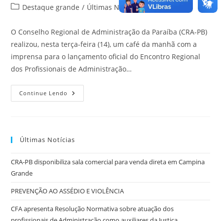
do
publicado:
Categoria
Destaque grande
/
Últimas Notícias
post:
do
post:
O Conselho Regional de Administração da Paraíba (CRA-PB)
realizou, nesta terça-feira (14), um café da manhã com a
imprensa para o lançamento oficial do Encontro Regional
dos Profissionais de Administração…
CRA-
Continue Lendo
PB
Lança
Oficialmente
O
ERPA
E
Últimas Notícias
O
FOGESP
E
CRA-PB disponibiliza sala comercial para venda direta em Campina
Anuncia
Municípios
Grande
Vencedores
Do
Prêmio
PREVENÇÃO AO ASSÉDIO E VIOLÊNCIA
“Excelência
Em
CFA apresenta Resolução Normativa sobre atuação dos
Gestão”
profissionais de Administração como auxiliares da Justiça