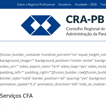
Ir
Sobre o Registro Profissional
Ouvidoria
Anuidade – 2026
Tran
para
o
conteúdo
Serviços – Serviços CFA
[fusion_builder_container hundred_percent=”no” equal_height_colum
background_image=”” background_position=”center center” backgr
video_url=”” video_aspect_ratio=”16:9″ video_loop=”yes” video_mut
padding_left=”” padding_right=””][fusion_builder_row][fusion_buil
border_style=”solid” border_position=”all” spacing=”yes” backgro
animation_speed=”0.3″ animation_direction=”left” hide_on_mobile=”sm
Serviços CFA