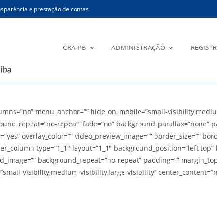
sparência e prestação de contas
CRA-PB
ADMINISTRAÇÃO
REGIST
ns=”no” menu_anchor=”” hide_on_mobile=”small-visibility,medium-vis
ound_repeat=”no-repeat” fade=”no” background_parallax=”none” pa
e=”yes” overlay_color=”” video_preview_image=”” border_size=”” bor
der_column type=”1_1″ layout=”1_1″ background_position=”left top” 
und_image=”” background_repeat=”no-repeat” padding=”” margin_top
all-visibility,medium-visibility,large-visibility” center_content=”n