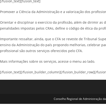
[/fusion_text][fusion_text]
Promover a Ciência da Administração e a valorização dos profission
Orientar e disciplinar o exercício da profissão, além de dirimir a
penalidades impostas pelos CRAs, define o código de ética da profi
Importante ressaltar, ainda, que o CFA se reveste de Tribunal Su
ensino da Administração do país propondo melhorias, celebrar par
profissional são outros serviços oferecidos pelo CFA.
Mais informações sobre os serviços, acesse o menu ao lado.
[/fusion_text][/fusion_builder_column][/fusion_builder_row][/fusio
Conselho Regional de Administração da 