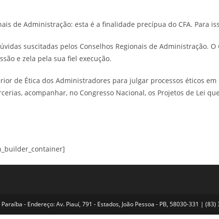
ais de Administração: esta é a finalidade precípua do CFA. Para iss
s dúvidas suscitadas pelos Conselhos Regionais de Administração. O
ssão e zela pela sua fiel execução.
perior de Ética dos Administradores para julgar processos éticos 
cerias, acompanhar, no Congresso Nacional, os Projetos de Lei que
n_builder_container]
Paraíba - Endereço: Av. Piauí, 791 - Estados, João Pessoa - PB, 58030-331 | (8