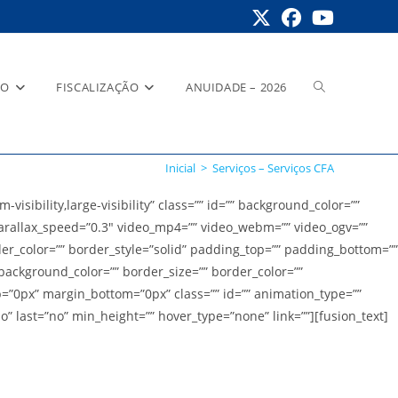
Alternar
RO
FISCALIZAÇÃO
ANUIDADE – 2026
Inicial
>
Serviços – Serviços CFA
pesquisa
ibility,large-visibility” class=”” id=”” background_color=””
rallax_speed=”0.3″ video_mp4=”” video_webm=”” video_ogv=””
der_color=”” border_style=”solid” padding_top=”” padding_bottom=””
do
background_color=”” border_size=”” border_color=””
=”0px” margin_bottom=”0px” class=”” id=”” animation_type=””
o” last=”no” min_height=”” hover_type=”none” link=””][fusion_text]
site