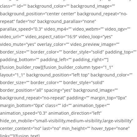
class=”” id=”” background_color=”” background_image=””
background_position=”center center” background_repeat=”no-
repeat” fade=”no” background_parallax=”none”
parallax_speed=”0.3″ video_mp4=”” video_webm=”” video_ogv=””
video_url=”” video_aspect_ratio=”16:9″ video_loop=”yes”
video_mute=”yes” overlay_color=”” video_preview_image=””
border_size=”” border_color=”” border_style=”solid” padding_top=””
padding_bottom=”” padding_left=”” padding_right=””]
[fusion_builder_row][fusion_builder_column type=”1_1″
layout=”1_1″ background_position=”left top” background_color=””
border_size=”” border_color=”” border_style=”solid”
border_position=”all” spacing=”yes” background_image=””
background_repeat=”no-repeat” padding=”” margin_top=”0px”
margin_bottom=”0px” class=”” id=”” animation_type=””
animation_speed=”0.3″ animation_direction=”left”
hide_on_mobile=”small-visibility,medium-visibility,large-visibility”
center_content=”no” last=”no” min_height=”” hover_type=”none”
link=””][fusion_text]