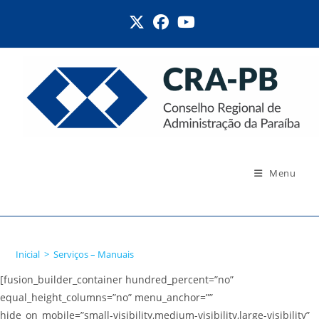
Ir
para
o
conteúdo
Menu
Serviços – Manuais
Inicial
>
Serviços – Manuais
[fusion_builder_container hundred_percent=”no”
equal_height_columns=”no” menu_anchor=””
hide_on_mobile=”small-visibility,medium-visibility,large-visibility”