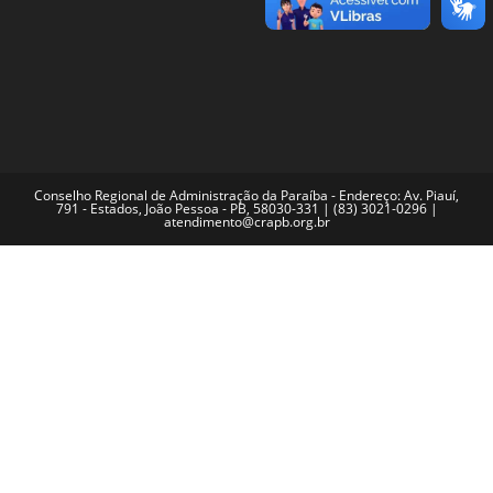
Conselho Regional de Administração da Paraíba - Endereço: Av. Piauí,
791 - Estados, João Pessoa - PB, 58030-331 | (83) 3021-0296 |
atendimento@crapb.org.br