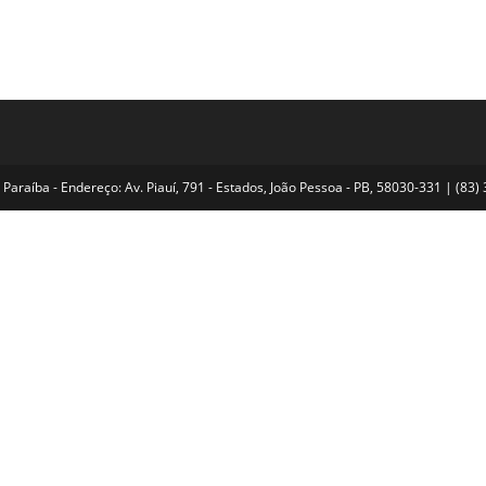
Paraíba - Endereço: Av. Piauí, 791 - Estados, João Pessoa - PB, 58030-331 | (8