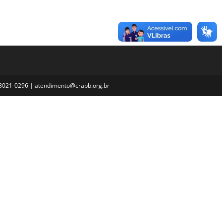
3) 3021-0296 | atendimento@crapb.org.br