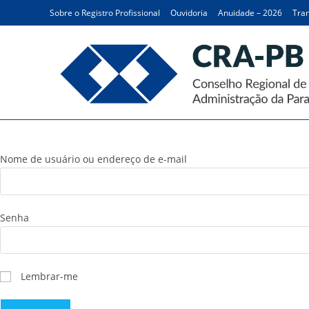
Ir
Sobre o Registro Profissional
Ouvidoria
Anuidade – 2026
Tran
para
o
conteúdo
Payment History
Nome de usuário ou endereço de e-mail
Senha
Lembrar-me