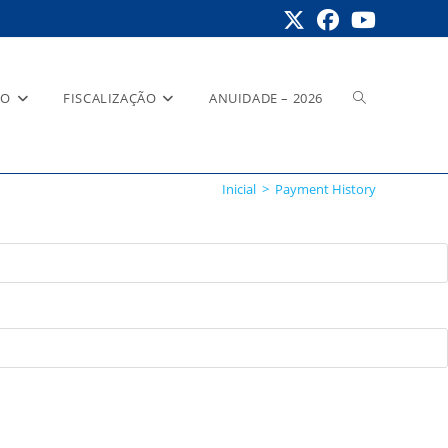
Alternar
RO
FISCALIZAÇÃO
ANUIDADE – 2026
Inicial
>
Payment History
pesquisa
do
site