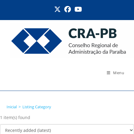
Ir
para
o
conteúdo
Menu
Listing Category
Inicial
>
Listing Category
1 item(s) found