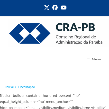
Ir
para
o
conteúdo
Menu
Fiscalização
Inicial
>
Fiscalização
[fusion_builder_container hundred_percent=”no”
equal_height_columns=”no” menu_anchor=””
hide_on_mobile=”small-visibility,medium-visibility,large-visibility”