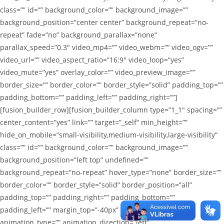
class=”” id=”” background_color=”” background_image=””
background_position=”center center” background_repeat=”no-
repeat” fade=”no” background_parallax=”none”
parallax_speed=”0.3″ video_mp4=”” video_webm=”” video_ogv=””
video_url=”” video_aspect_ratio=”16:9″ video_loop=”yes”
video_mute=”yes” overlay_color=”” video_preview_image=””
border_size=”” border_color=”” border_style=”solid” padding_top=””
padding_bottom=”” padding_left=”” padding_right=””]
[fusion_builder_row][fusion_builder_column type=”1_1″ spacing=””
center_content=”yes” link=”” target=”_self” min_height=””
hide_on_mobile=”small-visibility,medium-visibility,large-visibility”
class=”” id=”” background_color=”” background_image=””
background_position=”left top” undefined=””
background_repeat=”no-repeat” hover_type=”none” border_size=””
border_color=”” border_style=”solid” border_position=”all”
padding_top=”” padding_right=”” padding_bottom=””
padding_left=”” margin_top=”-40px” margin_bottom=””
animation_type=”” animation_direction=”left”