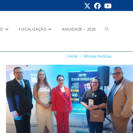
Alternar
RO
FISCALIZAÇÃO
ANUIDADE – 2026
Inicial
>
Últimas Notícias
pesquisa
do
site